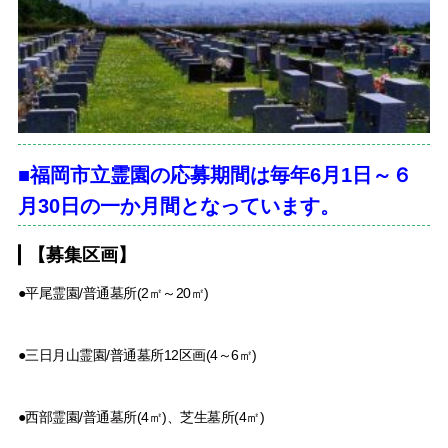
■福岡市立霊園の応募期間は毎年6月1日～６
月30日の一か月間となっています。
【募集区画】
●平尾霊園/普通墓所(2㎡～20㎡)
●三日月山霊園/普通墓所12区画(4～6㎡)
●西部霊園/普通墓所(4㎡)、芝生墓所(4㎡)