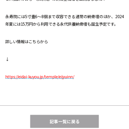
永寿院には5寸壷6～8個まで収容できる通常の納骨壇のほか、2024
年夏には15万円から利用できる永代供養納骨壇も誕生予定です。
詳しい情報はこちらから
↓
https://eidai-kuyou.jp/temple/eijyuinn/
記事一覧に戻る