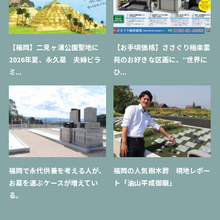
【福岡】二見ヶ浦公園聖地に
【お手頃価格】ささぐり極楽霊
2026年夏、永久墓 夫婦ピラ
苑のお好きな区画に、“世界に
ミ...
ひ...
福岡で永代供養を考える人が、
福岡の人気樹木葬 現地レポー
お墓を選ぶケースが増えてい
ト「油山平成御廟」
る。