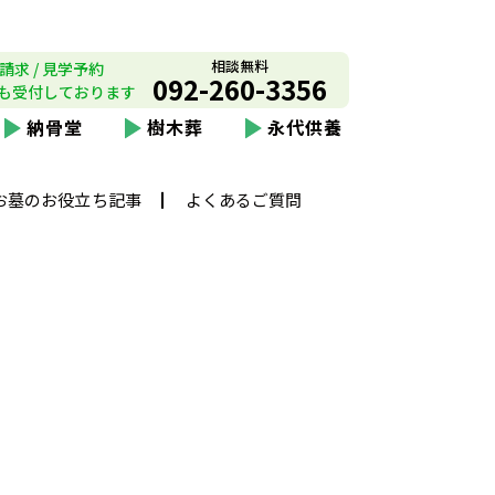
相談無料
請求 / 見学予約
092-260-3356
も受付しております
納骨堂
樹木葬
永代供養
お墓のお役立ち記事
よくあるご質問
霊園 合葬式墓所
2022-06-30