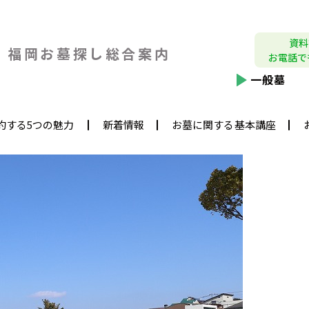
資料
福岡お墓探し
総合案内
お電話で
一般墓
約する5つの魅力
新着情報
お墓に関する基本講座
福岡市立平尾