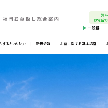
資料
福岡お墓探し
総合案内
お電話で
一般墓
約する5つの魅力
新着情報
お墓に関する基本講座