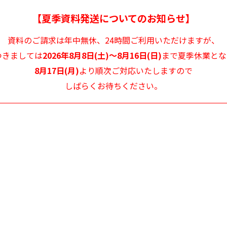
第４条【禁止事項】
【夏季資料発送についてのお知らせ】
1．弊社は、利用者が以下の行為を行うことを禁じます。
資料のご請求は年中無休、
24時間ご利用いただけますが、
1）弊社または第三者に損害を与える行為、または損害を与える恐れのある
行為
つきましては
2026年8月8日(土)～8月16日(日)
まで
夏季休業とな
2）弊社または第三者の財産、名誉、プライバシー等を侵害する行為、また
8月17日(月)
より
順次ご対応いたしますので
は侵害する恐れのある行為
しばらくお待ちください。
3）公序良俗に反する行為、またはその恐れのある行為
4）他人のメールアドレスを登録するなど、虚偽の申告、届出を行う行為
5）コンピュータウィルス等有害なプログラムを使用または提供する行為
6）迷惑メールやメールマガジン等を一方的に送付する行為
7）その他、法令に違反する行為、またはその恐れがある行為
8）その他弊社が不適切と判断する行為
２．上記に違反した場合、弊社は利用者に対し損害賠償請求をすることがで
きることに利用者は同意します。
第５条【免責事項】
１．弊社は、当サイトに掲載されている全ての情報を慎重に作成し、また管
理しますが、その正確性および完全性などに関して、いかなる保証もするも