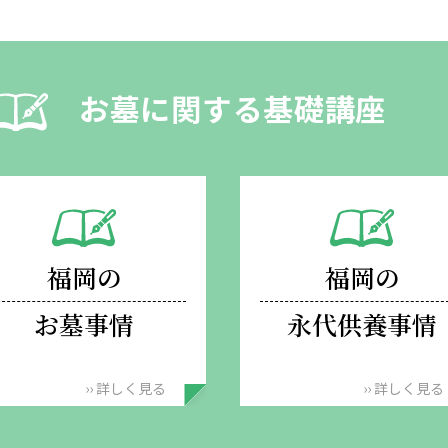
のではありません。
2．弊社は、予告なしに、本サイトの運営を停止または中止し、また本サイ
トに掲載されている情報の全部または一部を変更する場合があります。
3．利用者が当サイトを利用したこと、または何らかの原因によりこれをご
お墓に関する基礎講座
利用できなかったことにより生じる一切の損害および第三者によるデータの
書き込み、不正なアクセス、発言、メールの送信等に関して生じる一切の損
害について、弊社は、何ら責任を負うものではありません。
第６条【契約解除】
１．弊社は、利用者が本規約に反する行為をした場合、即時にサービスを停
止することができます。
２．前項の事由が発生したとき、弊社は利用者に損害賠償をすることができ
ます。
福岡の
福岡の
第７条【損害賠償】
本規約に違反した場合、弊社に発生した損害を賠償していただきます。
お墓事情
永代供養事情
第８条【管轄裁判所】
万が一裁判所での争いとなったときは、福岡地方裁判所を第一審の専属管轄
裁判所とします。
›› 詳しく見る
›› 詳しく見る
第９条【特例】
１．本規約に基づき、特別の規定が別途定められている場合があります。