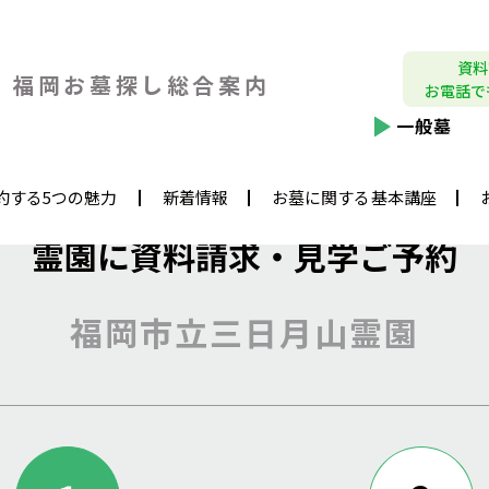
資料
福岡お墓探し
総合案内
お電話で
一般墓
約する5つの魅力
新着情報
お墓に関する基本講座
霊園に資料請求・見学ご予約
福岡市立三日月山霊園