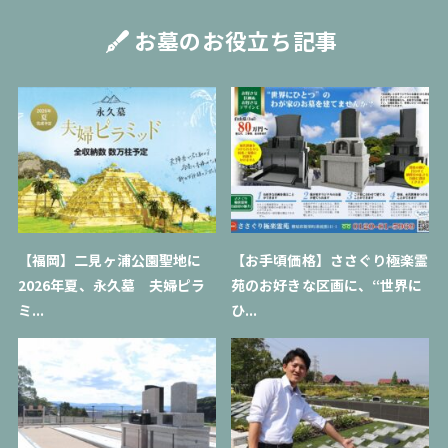
お墓のお役立ち記事
【福岡】二見ヶ浦公園聖地に
【お手頃価格】ささぐり極楽霊
2026年夏、永久墓 夫婦ピラ
苑のお好きな区画に、“世界に
ミ...
ひ...