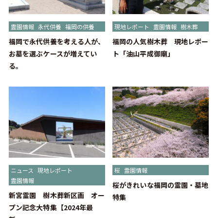
霊園情報
永代供養
福岡の供養
現地レポート
霊園情報
樹木葬
福岡で永代供養を考える人が、
福岡の人気樹木葬 現地レポー
お墓を選ぶケースが増えてい
ト「油山平成御廟」
る。
ニュース
現地レポート
桜
霊園情報
霊園情報
桜がきれいな福岡の霊園・墓地
新宮霊園 樹木葬新区画 オー
特集
プン記念大特集【2024年最