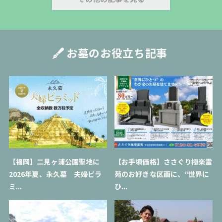
第１０条【第三者提供】
当社は、利用者情報のうち、個人情報については、個人情報保護法そ
の他の法令に基づき開示が認められる場合を除くほか、あらかじめ本
サービス利用者の同意を得ないで、第三者に提供しません。但し、次
お墓のお役立ち記事
に掲げる場合はこの限りではありません。
1． 当社が利用目的の達成に必要な範囲内において個人情報の取扱
いの全部または一部を第三者に委託するまたは第三者と連携して行う
場合
2． 合併その他の事由による事業の承継に伴って個人情報が提供さ
れる場合
3． 国の機関もしくは地方公共団体またはその委託を受けた者が法
令の定める事務を遂行することに対して協力する必要がある場合であ
って、本サービス利用者の同意を得ることによって当該事務の遂行に
支障を及ぼすおそれがある場合
【福岡】二見ヶ浦公園聖地に
【お手頃価格】ささぐり極楽霊
4． その他、個人情報保護法その他の法令で認められる場合
2026年夏、永久墓 夫婦ピラ
苑のお好きな区画に、“世界に
（附則）
本規約は、2014年1月1日より施行致します。
ミ...
ひ...
2014年1月1日制定