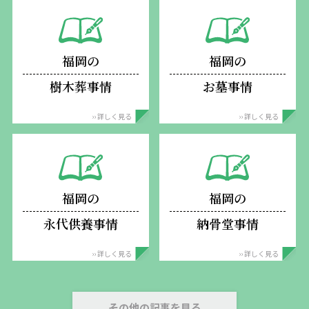
よるデータの書き込み、不正なアクセス、発言、メールの送信等に関
して生じる一切の損害について、弊社は、何ら責任を負うものではあ
りません。
第６条【契約解除】
福岡の
福岡の
１．弊社は、利用者が本規約に反する行為をした場合、即時にサービ
スを停止することができます。
樹木葬事情
お墓事情
２．前項の事由が発生したとき、弊社は利用者に損害賠償をすること
ができます。
›› 詳しく見る
›› 詳しく見る
第７条【損害賠償】
本規約に違反した場合、弊社に発生した損害を賠償していただきま
す。
第８条【管轄裁判所】
福岡の
福岡の
万が一裁判所での争いとなったときは、福岡地方裁判所を第一審の専
属管轄裁判所とします。
永代供養事情
納骨堂事情
第９条【特例】
１．本規約に基づき、特別の規定が別途定められている場合がありま
›› 詳しく見る
›› 詳しく見る
す。
２． 弊社の各サービスの説明のページに当規約と相反する規定があ
った場合は、各サービスの説明ページに記載してある規定を適用しま
その他の記事を見る
す。