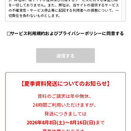
を一切しておりません。また、弊社は、当サイトの提供するサービス
の不確実性・サービス停止等に起因する利用者への損害について、一
切責任を負わないものとします。
第２条【著作権等知的財産権】
1．当サイト内のプログラム、写真その他の知的財産権は弊社に帰属
サービス利用規約およびプライバシーポリシーに同意する
します。利用者は、当該情報を私用目的で利用される場合にかぎり使
用できます。弊社に無断で、それを越えて、使用（複製、送信、譲
渡、二次利用等を含む）することは禁じます。
2．各商品の名称「紡」「想」の商標は、弊社に帰属しますので、無
断で使用することはできません。
第３条【個人情報の取扱】
1．当サイトで得た個人情報の取扱については別途定めるプライバシ
【夏季資料発送についてのお知らせ】
ーポリシーの規定を適用します。
第４条【禁止事項】
資料のご請求は年中無休、
1．弊社は、利用者が以下の行為を行うことを禁じます。
24時間ご利用いただけますが、
1）弊社または第三者に損害を与える行為、または損害を与える恐れ
発送につきましては
のある行為
2）弊社または第三者の財産、名誉、プライバシー等を侵害する行
2026年8月8日(土)～8月16日(日)
まで
為、または侵害する恐れのある行為
夏季休業となります。