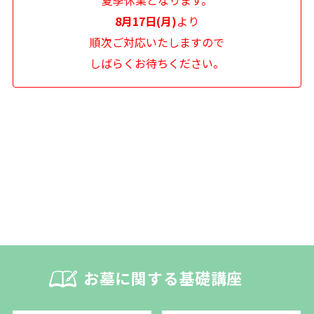
3）公序良俗に反する行為、またはその恐れのある行為
8月17日(月)
より
4）他人のメールアドレスを登録するなど、虚偽の申告、届出を行う
順次ご対応いたしますので
行為
5）コンピュータウィルス等有害なプログラムを使用または提供する
しばらくお待ちください。
行為
6）迷惑メールやメールマガジン等を一方的に送付する行為
7）その他、法令に違反する行為、またはその恐れがある行為
8）その他弊社が不適切と判断する行為
２．上記に違反した場合、弊社は利用者に対し損害賠償請求をするこ
とができることに利用者は同意します。
第５条【免責事項】
１．弊社は、当サイトに掲載されている全ての情報を慎重に作成し、
また管理しますが、その正確性および完全性などに関して、いかなる
保証もするものではありません。
2．弊社は、予告なしに、本サイトの運営を停止または中止し、また
本サイトに掲載されている情報の全部または一部を変更する場合があ
お墓に関する基礎講座
ります。
3．利用者が当サイトを利用したこと、または何らかの原因によりこ
れをご利用できなかったことにより生じる一切の損害および第三者に