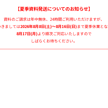
第４条【禁止事項】
【夏季資料発送についてのお知らせ】
1．弊社は、利用者が以下の行為を行うことを禁じます。
資料のご請求は年中無休、
24時間ご利用いただけますが、
1）弊社または第三者に損害を与える行為、または損害を与える恐れのある
行為
つきましては
2026年8月8日(土)～8月16日(日)
まで
夏季休業とな
2）弊社または第三者の財産、名誉、プライバシー等を侵害する行為、また
8月17日(月)
より
順次ご対応いたしますので
は侵害する恐れのある行為
しばらくお待ちください。
3）公序良俗に反する行為、またはその恐れのある行為
4）他人のメールアドレスを登録するなど、虚偽の申告、届出を行う行為
5）コンピュータウィルス等有害なプログラムを使用または提供する行為
6）迷惑メールやメールマガジン等を一方的に送付する行為
7）その他、法令に違反する行為、またはその恐れがある行為
8）その他弊社が不適切と判断する行為
２．上記に違反した場合、弊社は利用者に対し損害賠償請求をすることがで
きることに利用者は同意します。
第５条【免責事項】
１．弊社は、当サイトに掲載されている全ての情報を慎重に作成し、また管
理しますが、その正確性および完全性などに関して、いかなる保証もするも