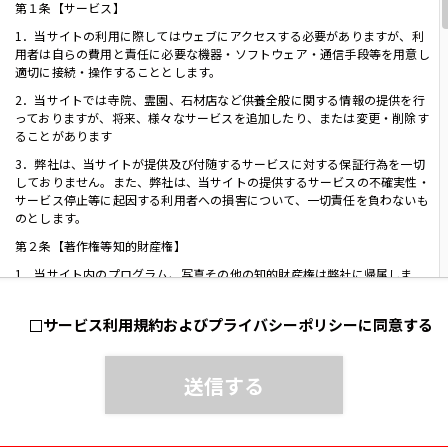
第１条【サービス】
1．当サイトの利用に際してはウェブにアクセスする必要がありますが、利
用者は自らの費用と責任に必要な機器・ソフトウェア・通信手段等を用意し
適切に接続・操作することとします。
2．当サイトでは寺院、霊園、石材店など供養全般に関する情報の提供を行
っておりますが、将来、様々なサービスを追加したり、または変更・削除す
ることがあります
3．弊社は、当サイトが提供及び付随するサービスに対する保証行為を一切
しておりません。また、弊社は、当サイトの提供するサービスの不確実性・
サービス停止等に起因する利用者への損害について、一切責任を負わないも
のとします。
第２条【著作権等知的財産権】
1．当サイト内のプログラム、写真その他の知的財産権は弊社に帰属しま
す。利用者は、当該情報を私用目的で利用される場合にかぎり使用できま
す。弊社に無断で、それを越えて、使用（複製、送信、譲渡、二次利用等を
サービス利用規約およびプライバシーポリシーに同意する
含む）することは禁じます。
2．各商品の名称「紡」「想」の商標は、弊社に帰属しますので、無断で使
用することはできません。
第３条【個人情報の取扱】
1．当サイトで得た個人情報の取扱については別途定めるプライバシーポリ
シーの規定を適用します。