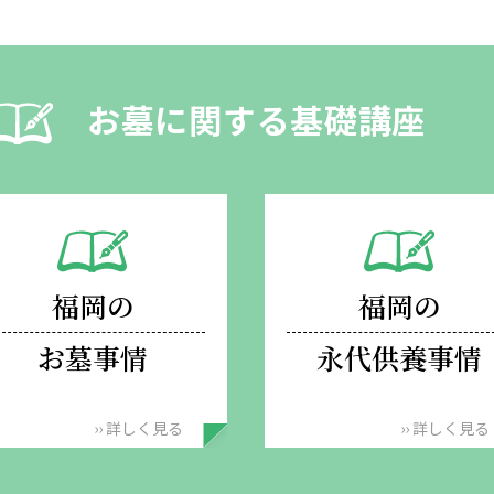
のではありません。
2．弊社は、予告なしに、本サイトの運営を停止または中止し、また本サイ
トに掲載されている情報の全部または一部を変更する場合があります。
3．利用者が当サイトを利用したこと、または何らかの原因によりこれをご
お墓に関する基礎講座
利用できなかったことにより生じる一切の損害および第三者によるデータの
書き込み、不正なアクセス、発言、メールの送信等に関して生じる一切の損
害について、弊社は、何ら責任を負うものではありません。
第６条【契約解除】
１．弊社は、利用者が本規約に反する行為をした場合、即時にサービスを停
止することができます。
２．前項の事由が発生したとき、弊社は利用者に損害賠償をすることができ
ます。
福岡の
福岡の
第７条【損害賠償】
本規約に違反した場合、弊社に発生した損害を賠償していただきます。
お墓事情
永代供養事情
第８条【管轄裁判所】
万が一裁判所での争いとなったときは、福岡地方裁判所を第一審の専属管轄
裁判所とします。
›› 詳しく見る
›› 詳しく見る
第９条【特例】
１．本規約に基づき、特別の規定が別途定められている場合があります。