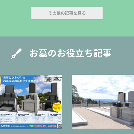
２． 弊社の各サービスの説明のページに当規約と相反する規定があった場
合は、各サービスの説明ページに記載してある規定を適用します。
その他の記事を見る
第１０条【第三者提供】
当社は、利用者情報のうち、個人情報については、個人情報保護法その他の
法令に基づき開示が認められる場合を除くほか、あらかじめ本サービス利用
者の同意を得ないで、第三者に提供しません。但し、次に掲げる場合はこの
限りではありません。
お墓のお役立ち記事
1． 当社が利用目的の達成に必要な範囲内において個人情報の取扱いの全
部または一部を第三者に委託するまたは第三者と連携して行う場合
2． 合併その他の事由による事業の承継に伴って個人情報が提供される場
合
3． 国の機関もしくは地方公共団体またはその委託を受けた者が法令の定
める事務を遂行することに対して協力する必要がある場合であって、本サー
ビス利用者の同意を得ることによって当該事務の遂行に支障を及ぼすおそれ
がある場合
4． その他、個人情報保護法その他の法令で認められる場合
（附則）
本規約は、2014年1月1日より施行致します。
2014年1月1日制定