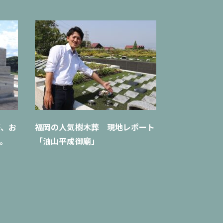
が、お
福岡の人気樹木葬 現地レポート
。
「油山平成御廟」