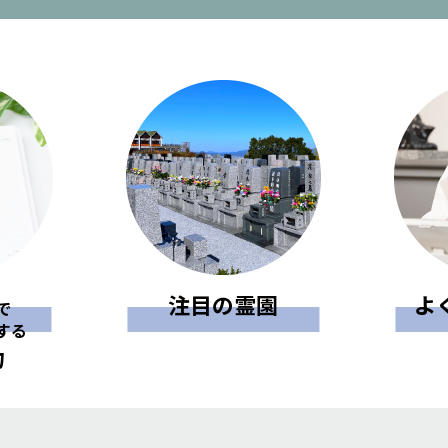
注目の霊園
よ
で
する
力