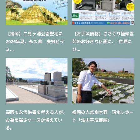
【福岡】二見ヶ浦公園聖地に
【お手頃価格】ささぐり極楽霊
2026年夏、永久墓 夫婦ピラ
苑のお好きな区画に、“世界に
ミ...
ひ...
福岡で永代供養を考える人が、
福岡の人気樹木葬 現地レポー
お墓を選ぶケースが増えてい
ト「油山平成御廟」
る。