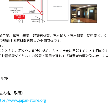
材加工業、墓石小売業、建築石材業、石材輸入・石材卸業、関連業とい
業者で組織する石材業界最大の全国団体です。
す。
るとともに、石文化の創造に努め、もって社会に貢献することを目的と
「お墓相談ダイヤル」の設置・運用を通じて「消費者の駆け込み寺」に
）
ル2F
団法人格」取得）
tps://www.japan-stone.org