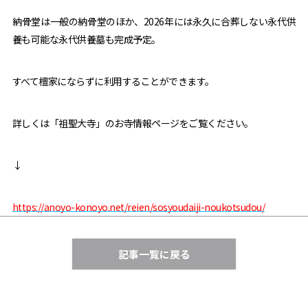
納骨堂は一般の納骨堂のほか、2026年には永久に合葬しない永代供
養も可能な永代供養墓も完成予定。
すべて檀家にならずに利用することができます。
詳しくは「祖聖大寺」のお寺情報ページをご覧ください。
↓
https://anoyo-konoyo.net/reien/sosyoudaiji-noukotsudou/
記事一覧に戻る