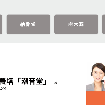
納骨堂
樹木葬
養塔「潮音堂」
あ
んどう」