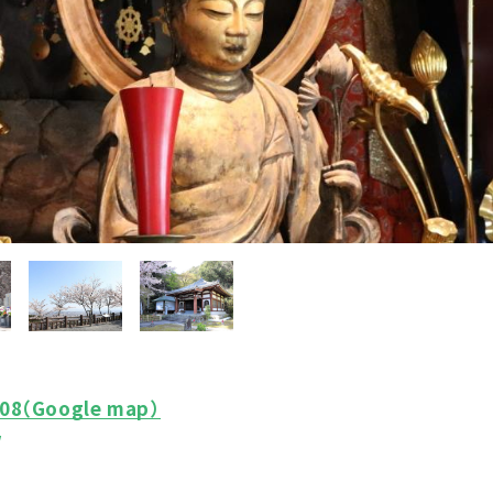
08
（Google map）
/