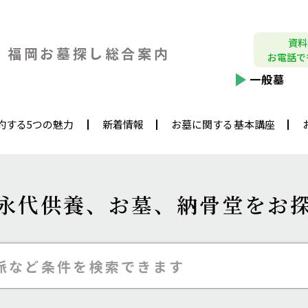
資料
福岡お墓探し
総合案内
お電話で
一般墓
約する5つの魅力
新着情報
お墓に関する基本講座
永代供養、
お墓、納骨堂をお
派など条件を検索できます