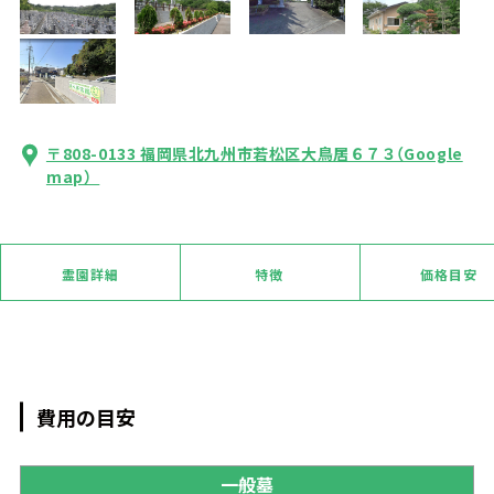
〒808-0133 福岡県北九州市若松区大鳥居６７３
（Google
map）
霊園詳細
特徴
価格目安
費用の目安
一般墓