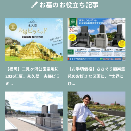
お墓のお役立ち記事
【福岡】二見ヶ浦公園聖地に
【お手頃価格】ささぐり極楽霊
2026年夏、永久墓 夫婦ピラ
苑のお好きな区画に、“世界に
ミ...
ひ...