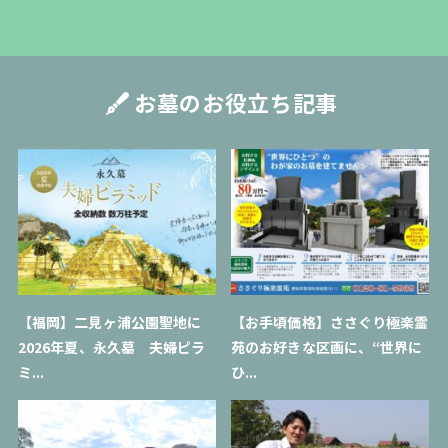
お墓のお役立ち記事
【福岡】二見ヶ浦公園聖地に
【お手頃価格】ささぐり極楽霊
2026年夏、永久墓 夫婦ピラ
苑のお好きな区画に、“世界に
ミ...
ひ...