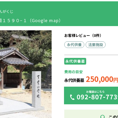
んがくじ
元岡１５９０−１
（Google map）
お客様レビュー（0件）
永代供養
法要施設
永代供養墓
費用の目安
250,000
永代供養墓
お電話はこちら
092-807-773
この