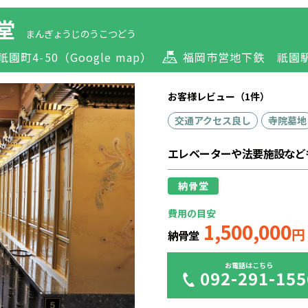
堂
まんぎょうじのうこつどう
祇園町4-50
（Google map）
福岡市営地下鉄 祇園
お客様レビュー（1件）
交通アクセス良し
寺院墓地
エレベーターや法要施設など
納骨堂
費用の目安
1,500,000
円
納骨堂
お電話はこちら
092-291-155