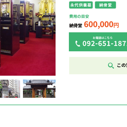
永代供養墓
納骨堂
費用の目安
600,000
円
納骨堂
お電話はこちら
092-651-187
この