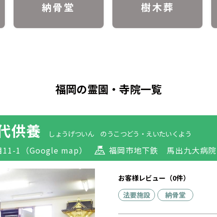
納骨堂
樹木葬
福岡の霊園・寺院一覧
代供養
しょうげついん のうこつどう・えいたいくよう
11-1
（Google map）
福岡市地下鉄 馬出九大病院
お客様レビュー（0件）
法要施設
納骨堂