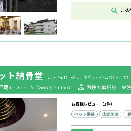
この
ット納骨堂
こうせんじ のうこつどう・ぺっとのうこつど
平尾3‐22‐15
（Google map）
西鉄大牟田線 薬
お客様レビュー（1件）
ペット供養
法要施設