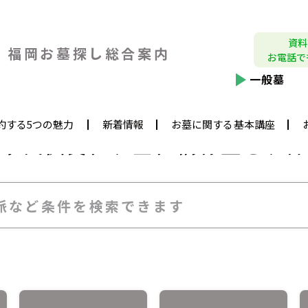
資料
福岡お墓探し
総合案内
お電話で
一般墓
約する5つの魅力
新着情報
お墓に関する基本講座
永代供養、
お墓、納骨堂をお探
派など条件を検索できます