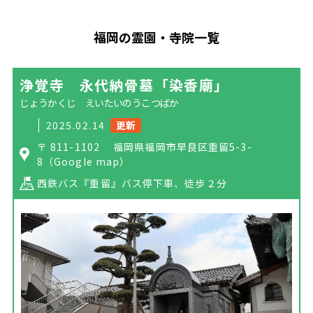
福岡の霊園・寺院一覧
浄覚寺 永代納骨墓「染香廟」
じょうかくじ えいたいのうこつばか
2025.02.14
更新
〒 811-1102 福岡県福岡市早良区重留5-3-
8
（Google map）
西鉄バス『重留』バス停下車、徒歩２分