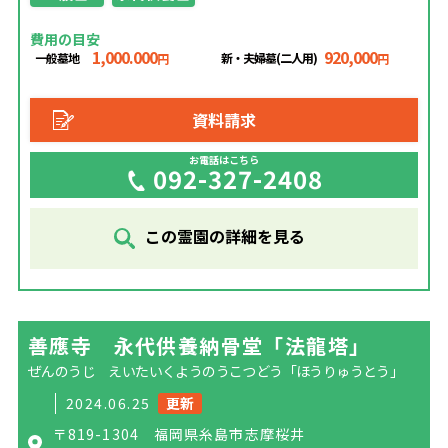
費用の目安
1,000.000
920,000
一般墓地
新・夫婦墓(二人用)
円
円
資料請求
お電話はこちら
092-327-2408
この霊園の詳細を見る
善應寺 永代供養納骨堂「法龍塔」
ぜんのうじ えいたいくようのうこつどう「ほうりゅうとう」
2024.06.25
更新
〒819-1304 福岡県糸島市志摩桜井