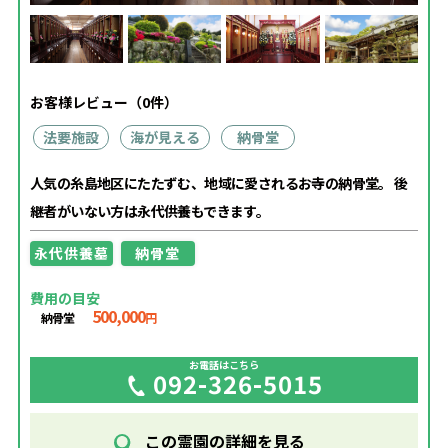
お客様レビュー（0件）
法要施設
海が見える
納骨堂
人気の糸島地区にたたずむ、地域に愛されるお寺の納骨堂。 後
継者がいない方は永代供養もできます。
永代供養墓
納骨堂
費用の目安
500,000
納骨堂
円
お電話はこちら
092-326-5015
この霊園の詳細を見る