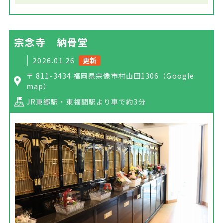
宗念寺 納骨堂
2026.01.26
更新
〒 811-3434 福岡県宗像市村山田1306
（Google
map）
JR東郷駅・東福間駅より車で約3分