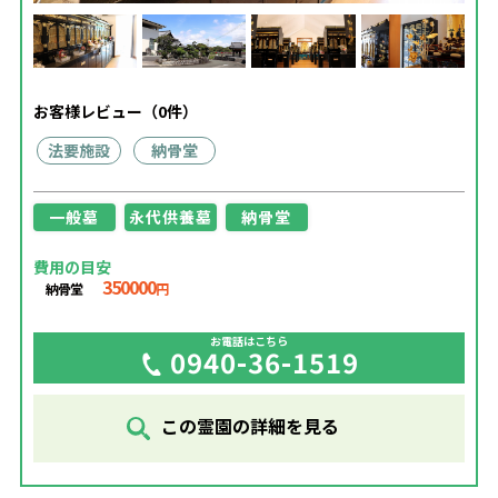
お客様レビュー（0件）
法要施設
納骨堂
一般墓
永代供養墓
納骨堂
費用の目安
350000
納骨堂
円
お電話はこちら
0940-36-1519
この霊園の詳細を見る