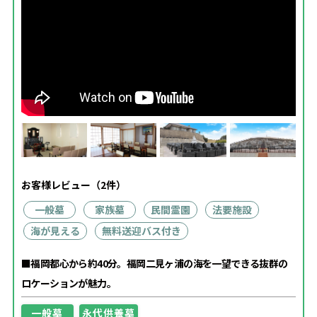
お客様レビュー（2件）
一般墓
家族墓
民間霊園
法要施設
海が見える
無料送迎バス付き
■福岡都心から約40分。福岡二見ヶ浦の海を一望できる抜群の
ロケーションが魅力。
一般墓
永代供養墓