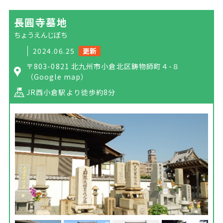
長圓寺墓地
ちょうえんじぼち
2024.06.25
更新
〒803-0821 北九州市小倉北区鋳物師町４-８
（Google map）
JR西小倉駅より徒歩約8分