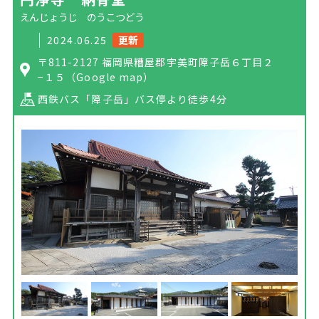
えんじょうじ のうこつどう
2024.06.25
更新
〒811-2127 福岡県糟屋郡宇美町障子岳６丁目２
−１５
（Google map）
西鉄バス「障子岳」バス停より徒歩4分