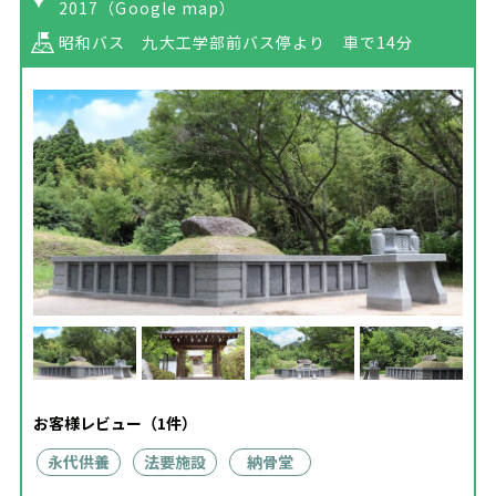
2017
（Google map）
昭和バス 九大工学部前バス停より 車で14分
お客様レビュー（1件）
永代供養
法要施設
納骨堂