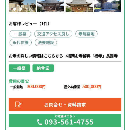
お客様レビュー（1件）
一般墓
交通アクセス良し
寺院墓地
永代供養
法要施設
お寺の詳しい情報はこちらから→福岡お寺辞典「福寺」長圓寺
一般墓
納骨堂
費用の目安
300.000
500,000
一般墓地
屋外納骨堂
円
円
お問合せ・資料請求
お電話はこちら
093-561-4755