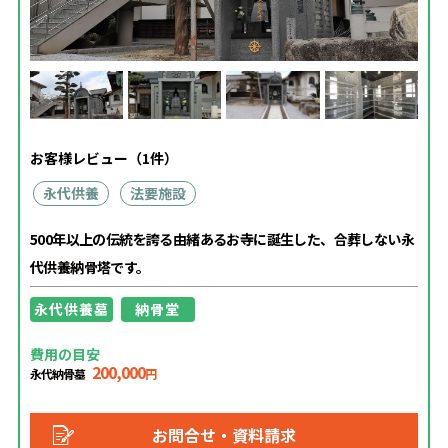
お客様レビュー（1件）
永代供養
法要施設
500年以上の伝統を誇る由緒あるお寺に誕生した、合葬しない永
代供養納骨塔です。
永代供養墓
納骨堂
費用の目安
200,000
永代納骨墓
円
お問合せ・資料請求