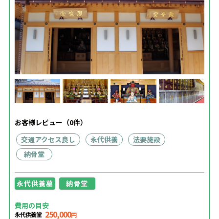
お客様レビュー（0件）
交通アクセス良し
永代供養
法要施設
納骨堂
永代供養墓
納骨堂
費用の目安
250,000
永代供養堂
円