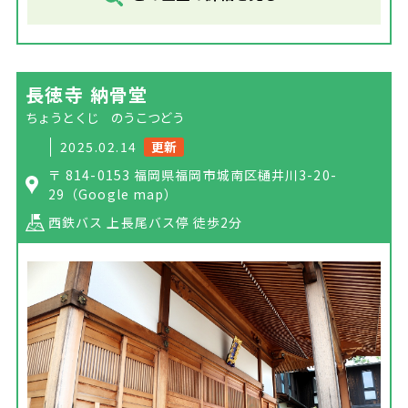
長徳寺 納骨堂
ちょうとくじ のうこつどう
2025.02.14
更新
〒 814-0153 福岡県福岡市城南区樋井川3-20-
29
（Google map）
西鉄バス 上長尾バス停 徒歩2分